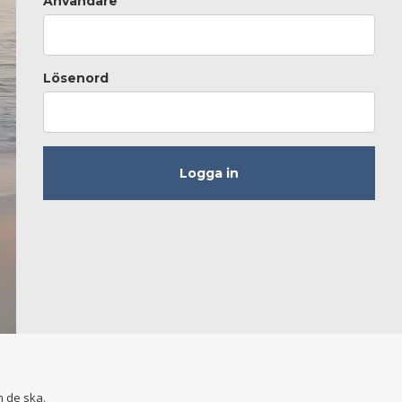
Användare
Lösenord
m de ska.